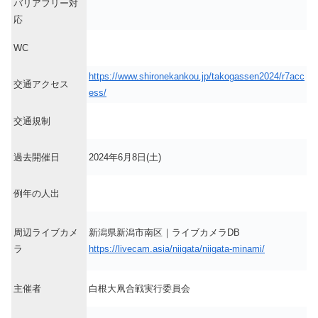
バリアフリー対
応
WC
https://www.shironekankou.jp/takogassen2024/r7acc
交通アクセス
ess/
交通規制
過去開催日
2024年6月8日(土)
例年の人出
周辺ライブカメ
新潟県新潟市南区｜ライブカメラDB
ラ
https://livecam.asia/niigata/niigata-minami/
主催者
白根大凧合戦実行委員会