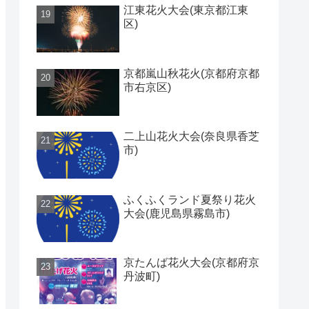
江東花火大会(東京都江東
区)
京都嵐山秋花火(京都府京都
市右京区)
二上山花火大会(奈良県香芝
市)
ふくふくランド夏祭り花火
大会(鹿児島県霧島市)
京たんば花火大会(京都府京
丹波町)