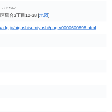
しく たかあい
合3丁目12-38 [
地図
]
aka.lg.jp/higashisumiyoshi/page/0000600898.html