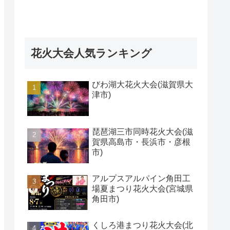
花火大会人気ランキング
びわ湖大花火大会(滋賀県大
津市)
琵琶湖三市同時花火大会(滋
賀県高島市・長浜市・彦根
市)
アルプスアルパイン角田工
場夏まつり花火大会(宮城県
角田市)
くしろ港まつり花火大会(北