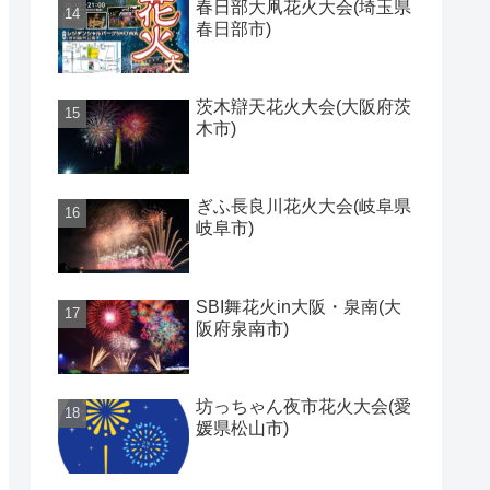
春日部大凧花火大会(埼玉県
春日部市)
茨木辯天花火大会(大阪府茨
木市)
ぎふ長良川花火大会(岐阜県
岐阜市)
SBI舞花火in大阪・泉南(大
阪府泉南市)
坊っちゃん夜市花火大会(愛
媛県松山市)