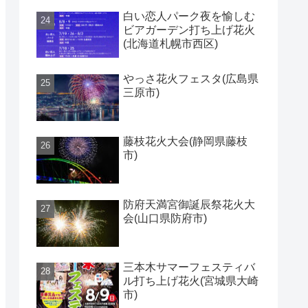
白い恋人パーク夜を愉しむ
ビアガーデン打ち上げ花火
(北海道札幌市西区)
やっさ花火フェスタ(広島県
三原市)
藤枝花火大会(静岡県藤枝
市)
防府天満宮御誕辰祭花火大
会(山口県防府市)
三本木サマーフェスティバ
ル打ち上げ花火(宮城県大崎
市)