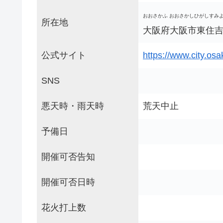
おおさかふ おおさかしひがしすみよ
所在地
大阪府大阪市東住吉区鷹
公式サイト
https://www.city.os
SNS
悪天時・雨天時
荒天中止
予備日
開催可否告知
開催可否日時
花火打上数