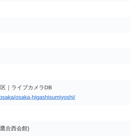
区｜ライブカメラDB
a/osaka/osaka-higashisumiyoshi/
(鷹合西会館)