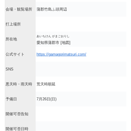
会場・観覧場所
蒲郡竹島ふ頭周辺
打上場所
あいちけん がまごおりし
所在地
愛知県蒲郡市 [地図]
公式サイト
https://gamagorimatsuri.com/
SNS
悪天時・雨天時
荒天時順延
予備日
7月26日(日)
開催可否告知
開催可否日時