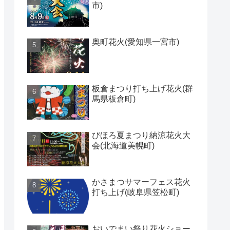
市)
奥町花火(愛知県一宮市)
板倉まつり打ち上げ花火(群
馬県板倉町)
びほろ夏まつり納涼花火大
会(北海道美幌町)
かさまつサマーフェス花火
打ち上げ(岐阜県笠松町)
おいでまい祭り花火ショー