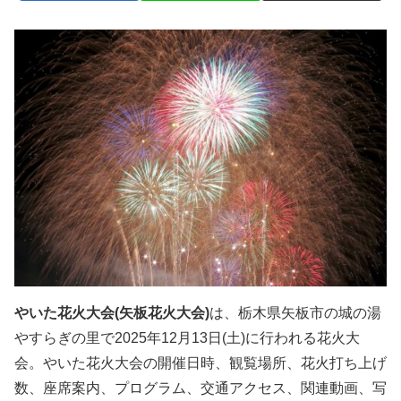
やいた花火大会(矢板花火大会)
は、栃木県矢板市の城の湯
やすらぎの里で2025年12月13日(土)に行われる花火大
会。やいた花火大会の開催日時、観覧場所、花火打ち上げ
数、座席案内、プログラム、交通アクセス、関連動画、写