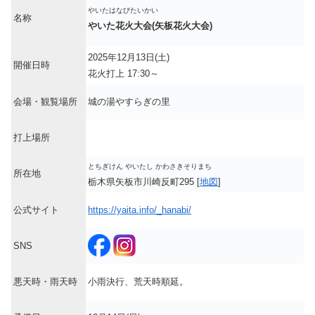
やいたはなびたいかい
名称
やいた花火大会(矢板花火大会)
2025年12月13日(土)
開催日時
花火打上 17:30～
会場・観覧場所
城の湯やすらぎの里
打上場所
とちぎけん やいたし かわさきそりまち
所在地
栃木県矢板市川崎反町295 [
地図
]
公式サイト
https://yaita.info/_hanabi/
SNS
悪天時・雨天時
小雨決行、荒天時順延。