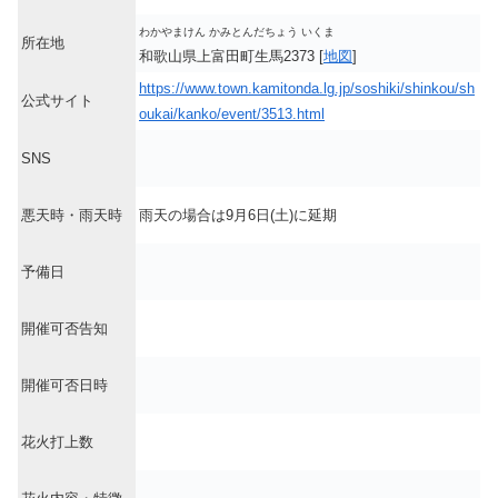
わかやまけん かみとんだちょう いくま
所在地
和歌山県上富田町生馬2373 [
地図
]
https://www.town.kamitonda.lg.jp/soshiki/shinkou/sh
公式サイト
oukai/kanko/event/3513.html
SNS
悪天時・雨天時
雨天の場合は9月6日(土)に延期
予備日
開催可否告知
開催可否日時
花火打上数