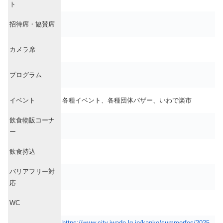
ト
招待席・協賛席
カメラ席
プログラム
イベント
各種イベント、各種団体バザー、いわで楽市
飲食物販コーナ
ー
飲食持込
バリアフリー対
応
WC
https://www.city.iwade.lg.jp/kanko/summerfes/2025-