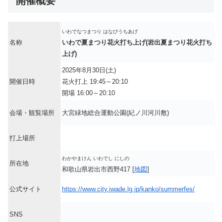
開催概要
いわでなつまつり はなびうちあげ
名称
いわで夏まつり花火打ち上げ(岩出夏まつり花火打ち
上げ)
2025年8月30日(土)
開催日時
花火打上 19:45～20:10
開場 16:00～20:10
会場・観覧場所
大宮緑地総合運動公園(紀ノ川河川敷)
打上場所
わかやまけん いわでし にしの
所在地
和歌山県岩出市西野417 [
地図
]
公式サイト
https://www.city.iwade.lg.jp/kanko/summerfes/
SNS