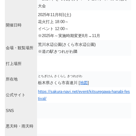
大会
2025年11月8日(土)
花火打上 18:00～
開催日時
イベント 12:00～
※2025年～実施時期変更8月→11月
荒川水辺公園(さくら市水辺公園)
会場・観覧場所
※道の駅きつれがわ隣
打上場所
とちぎけん さくらし きつれがわ
所在地
栃木県さくら市喜連川 [
地図
]
https://sakura-navi.net/event/kitsuregawa-hanabi-fes
公式サイト
tival/
SNS
悪天時・雨天時