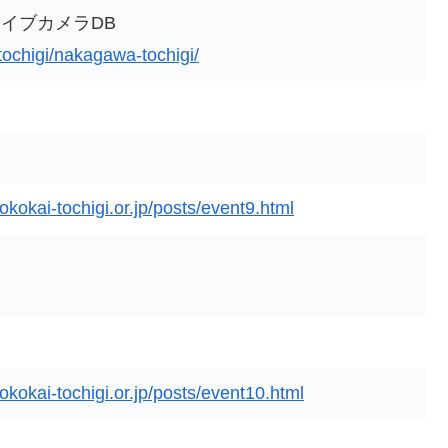
イブカメラDB
/tochigi/nakagawa-tochigi/
kokai-tochigi.or.jp/posts/event9.html
kokai-tochigi.or.jp/posts/event10.html