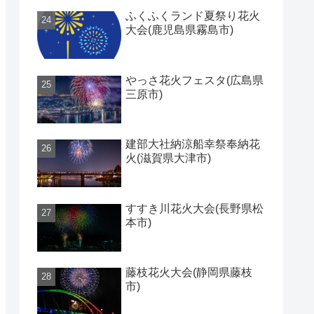
ふくふくランド夏祭り花火
大会(鹿児島県霧島市)
やっさ花火フェスタ(広島県
三原市)
建部大社納涼船幸祭奉納花
火(滋賀県大津市)
すすき川花火大会(長野県松
本市)
藤枝花火大会(静岡県藤枝
市)