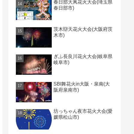
春日部大凧花火大会(埼玉県
春日部市)
茨木辯天花火大会(大阪府茨
木市)
ぎふ長良川花火大会(岐阜県
岐阜市)
SBI舞花火in大阪・泉南(大
阪府泉南市)
坊っちゃん夜市花火大会(愛
媛県松山市)