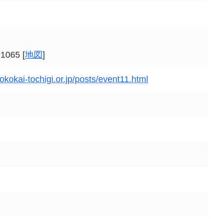
65 [
地図
]
kokai-tochigi.or.jp/posts/event11.html