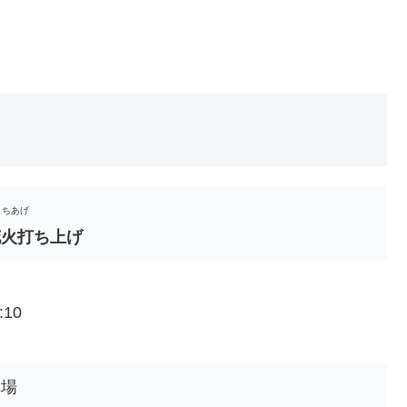
うちあげ
花火打ち上げ
:10
車場