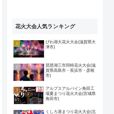
花火大会人気ランキング
びわ湖大花火大会(滋賀県大
津市)
琵琶湖三市同時花火大会(滋
賀県高島市・長浜市・彦根
市)
アルプスアルパイン角田工
場夏まつり花火大会(宮城県
角田市)
くしろ港まつり花火大会(北