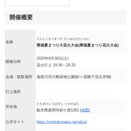
開催概要
そんとくなつまつり だいはなびたいかい
名称
尊徳夏まつり大花火大会(尊徳夏まつり花火大会)
2025年8月30日(土)
開催日時
花火打上 19:30～20:20
会場・観覧場所
鬼怒川河川敷緑地公園(砂ヶ原橋下流左岸側)
打上場所
とちぎけん もおかし いさがはら
所在地
栃木県真岡市砂ケ原1261 [
地図
]
公式サイト
https://sontokunatsu.jp/natsu/