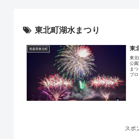
東北町湖水まつり
東
青森県東北町
東北
公園
まつ
プロ
スポ