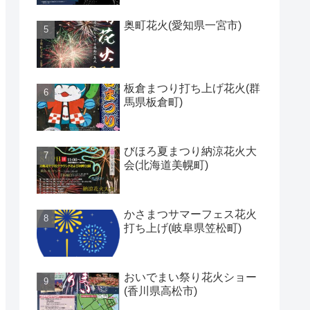
奥町花火(愛知県一宮市)
板倉まつり打ち上げ花火(群
馬県板倉町)
びほろ夏まつり納涼花火大
会(北海道美幌町)
かさまつサマーフェス花火
打ち上げ(岐阜県笠松町)
おいでまい祭り花火ショー
(香川県高松市)