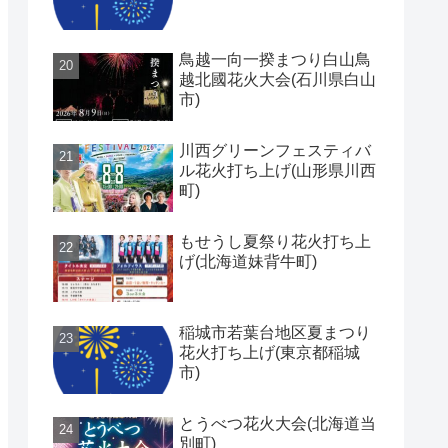
鳥越一向一揆まつり白山鳥
越北國花火大会(石川県白山
市)
川西グリーンフェスティバ
ル花火打ち上げ(山形県川西
町)
もせうし夏祭り花火打ち上
げ(北海道妹背牛町)
稲城市若葉台地区夏まつり
花火打ち上げ(東京都稲城
市)
とうべつ花火大会(北海道当
別町)