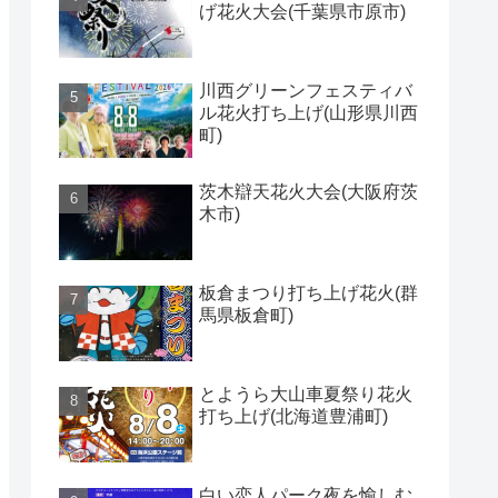
げ花火大会(千葉県市原市)
川西グリーンフェスティバ
ル花火打ち上げ(山形県川西
町)
茨木辯天花火大会(大阪府茨
木市)
板倉まつり打ち上げ花火(群
馬県板倉町)
とようら大山車夏祭り花火
打ち上げ(北海道豊浦町)
白い恋人パーク夜を愉しむ