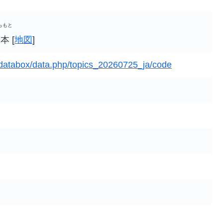
らもと
 [
地図
]
/databox/data.php/topics_20260725_ja/code