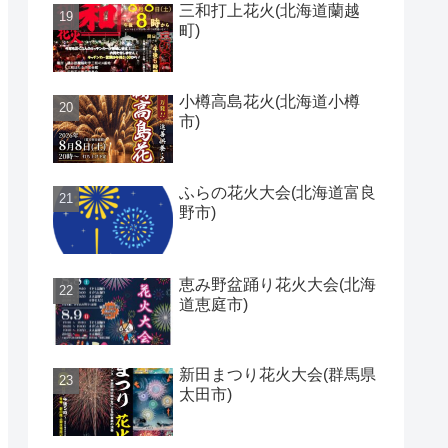
三和打上花火(北海道蘭越
町)
小樽高島花火(北海道小樽
市)
ふらの花火大会(北海道富良
野市)
恵み野盆踊り花火大会(北海
道恵庭市)
新田まつり花火大会(群馬県
太田市)