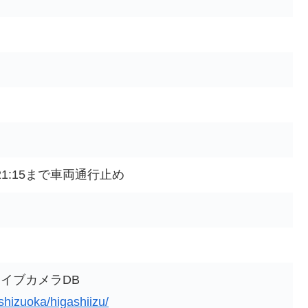
21:15まで車両通行止め
イブカメラDB
/shizuoka/higashiizu/