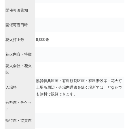
開催可否告知
開催可否日時
花火打上数
8,000発
花火内容・特徴
花火会社・花火
師
協賛特典区画・有料観覧区画・有料階段席・花火打
入場料
上場所周辺・会場内通路を除く場所では、どなたで
も無料で観覧できます。
有料席・チケッ
ト
招待席・協賛席