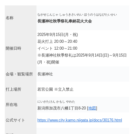
ながせじんじゃ しゅうきさいれい ほうのうはなびたいかい
名称
長瀬神社秋季祭礼奉納花火大会
2025年9月15日(月・祝)
花火打上 20:00～20:40
開催日時
イベント 12:00～21:00
※長瀬神社秋季祭礼は2025年9月14日(日)～9月15日
(月・祝)開催
会場・観覧場所
長瀬神社
打上場所
若宮公園 ※立入禁止
にいがたけん かもし やわた
所在地
新潟県加茂市八幡1丁目8-20 [
地図
]
公式サイト
https://www.city.kamo.niigata.jp/docs/30176.html