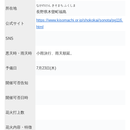
ながのけん きそまち ふくしま
所在地
長野県木曽町福島
https://www.kisomachi.or.jp/shokokai/sonota/pg116.
公式サイト
html
SNS
悪天時・雨天時
小雨決行、雨天順延。
予備日
7月23日(木)
開催可否告知
開催可否日時
花火打上数
花火内容・特徴