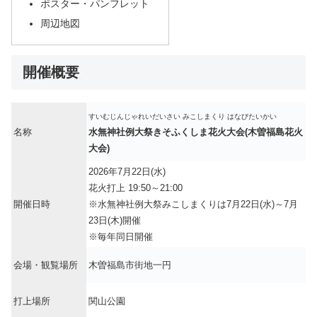
ポスター・パンフレット
周辺地図
開催概要
すいむじんじゃれいだいさい みこしまくり はなびたいかい
名称
水無神社例大祭きそふくしま花火大会(木曽福島花火
大会)
2026年7月22日(水)
花火打上 19:50～21:00
開催日時
※水無神社例大祭みこしまくりは7月22日(水)～7月
23日(木)開催
※毎年同日開催
会場・観覧場所
木曽福島市街地一円
打上場所
関山公園