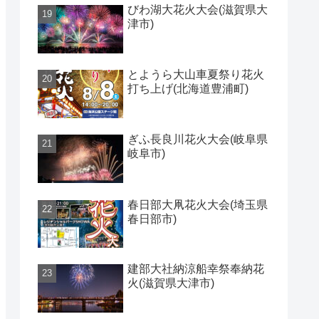
びわ湖大花火大会(滋賀県大
津市)
とようら大山車夏祭り花火
打ち上げ(北海道豊浦町)
ぎふ長良川花火大会(岐阜県
岐阜市)
春日部大凧花火大会(埼玉県
春日部市)
建部大社納涼船幸祭奉納花
火(滋賀県大津市)