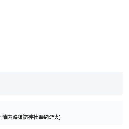
下清内路諏訪神社奉納煙火)