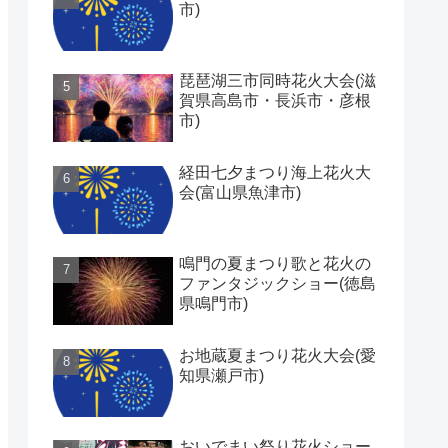
市)
琵琶湖三市同時花火大会(滋
賀県高島市・長浜市・彦根
市)
経田七夕まつり海上花火大
会(富山県魚津市)
鳴門の夏まつり歌と花火の
ファンタジックショー(徳島
県鳴門市)
お地蔵夏まつり花火大会(愛
知県瀬戸市)
おいでまい祭り花火ショー