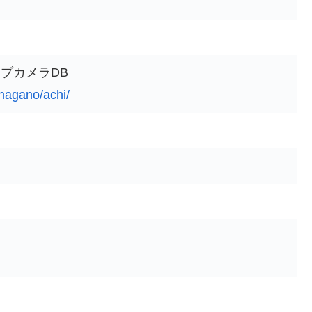
ブカメラDB
/nagano/achi/