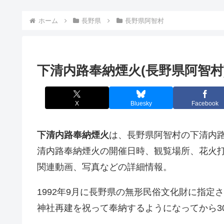
ホーム
長野県
長野県阿智村
下清内路奉納煙火(長野県阿智村
X
Bluesky
Facebook
下清内路奉納煙火
は、長野県阿智村の下清内路諏
清内路奉納煙火の開催日時、観覧場所、花火
関連動画、写真などの詳細情報。
1992年9月に長野県の無形民俗文化財に指
神社再建を祝って奉納するようになってから3