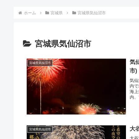
ホーム
宮城県
宮城県気仙沼市
宮城県気仙沼市
気
宮城県気仙沼市
市)
気仙
内で
海上
内、
大
宮城県気仙沼市
大谷