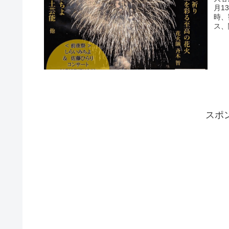
月1
時、
ス、
スポ