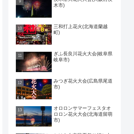
木市)
三和打上花火(北海道蘭越
町)
ぎふ長良川花火大会(岐阜県
岐阜市)
みつぎ花火大会(広島県尾道
市)
オロロンサマーフェスタオ
ロロン花火大会(北海道留萌
市)