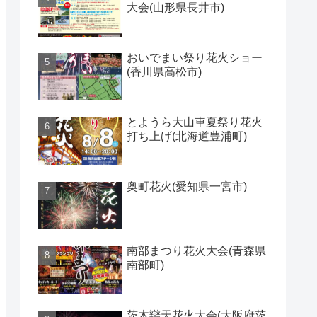
大会(山形県長井市)
おいでまい祭り花火ショー
(香川県高松市)
とようら大山車夏祭り花火
打ち上げ(北海道豊浦町)
奥町花火(愛知県一宮市)
南部まつり花火大会(青森県
南部町)
茨木辯天花火大会(大阪府茨