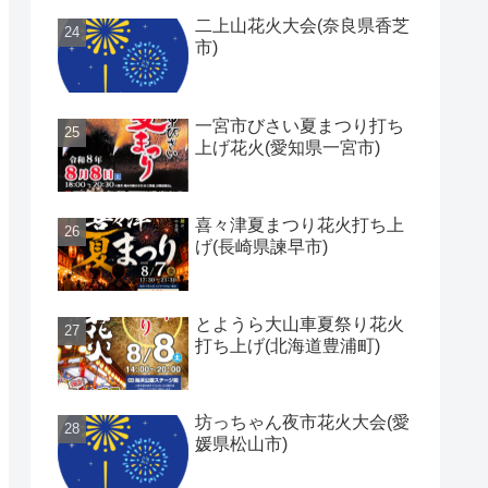
二上山花火大会(奈良県香芝
市)
一宮市びさい夏まつり打ち
上げ花火(愛知県一宮市)
喜々津夏まつり花火打ち上
げ(長崎県諫早市)
とようら大山車夏祭り花火
打ち上げ(北海道豊浦町)
坊っちゃん夜市花火大会(愛
媛県松山市)