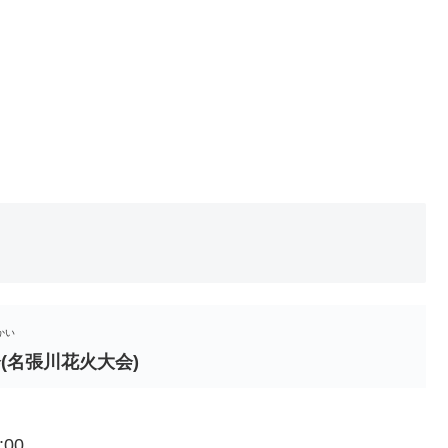
かい
(名張川花火大会)
:00