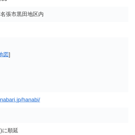
び名張市黒田地区内
地図
]
nabari.jp/hanabi/
日)に順延