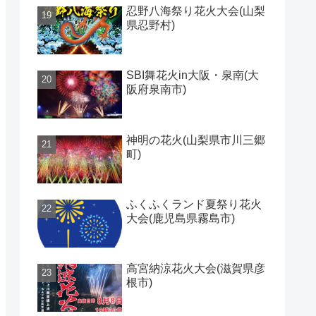
忍野八海祭り花火大会(山梨
県忍野村)
SBI舞花火in大阪・泉南(大
阪府泉南市)
神明の花火(山梨県市川三郷
町)
ふくふくランド夏祭り花火
大会(鹿児島県霧島市)
高宮納涼花火大会(滋賀県彦
根市)