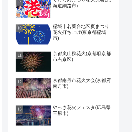
海道釧路市)
稲城市若葉台地区夏まつり
花火打ち上げ(東京都稲城
市)
京都嵐山秋花火(京都府京都
市右京区)
京都南丹市花火大会(京都府
南丹市)
やっさ花火フェスタ(広島県
三原市)