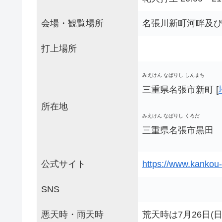
会場・観覧場所
名張川新町河畔及
打上場所
みえけん なばりし しんまち
三重県名張市新町 [
所在地
みえけん なばりし くろだ
三重県名張市黒田
公式サイト
https://www.kankou-
SNS
悪天時・雨天時
荒天時は7月26日(