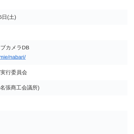
6日(土)
ブカメラDB
/mie/nabari/
会実行委員会
(名張商工会議所)