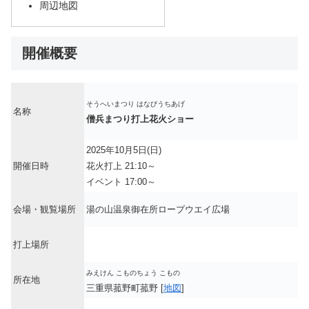
周辺地図
開催概要
そうへいまつり はなびうちあげ
名称
僧兵まつり打上花火ショー
2025年10月5日(日)
開催日時
花火打上 21:10～
イベント 17:00～
会場・観覧場所
湯の山温泉御在所ロープウエイ広場
打上場所
みえけん こものちょう こもの
所在地
三重県菰野町菰野 [
地図
]