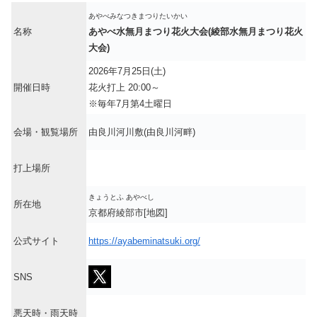
あやべみなつきまつりたいかい
名称
あやべ水無月まつり花火大会(綾部水無月まつり花火
大会)
2026年7月25日(土)
開催日時
花火打上 20:00～
※毎年7月第4土曜日
会場・観覧場所
由良川河川敷(由良川河畔)
打上場所
きょうとふ あやべし
所在地
京都府綾部市[地図]
公式サイト
https://ayabeminatsuki.org/
SNS
悪天時・雨天時