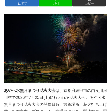
はてブ
LINE
コピー
あやべ水無月まつり花火大会
は、京都府綾部市の由良川河
川敷で2026年7月25日(土)に行われる花火大会。あやべ水
無月まつり花火大会の開催日時、観覧場所、花火打ち上げ