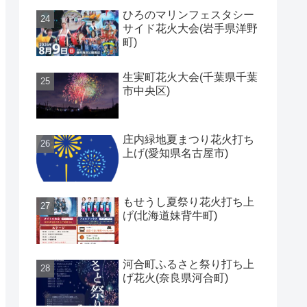
ひろのマリンフェスタシー
サイド花火大会(岩手県洋野
町)
生実町花火大会(千葉県千葉
市中央区)
庄内緑地夏まつり花火打ち
上げ(愛知県名古屋市)
もせうし夏祭り花火打ち上
げ(北海道妹背牛町)
河合町ふるさと祭り打ち上
げ花火(奈良県河合町)