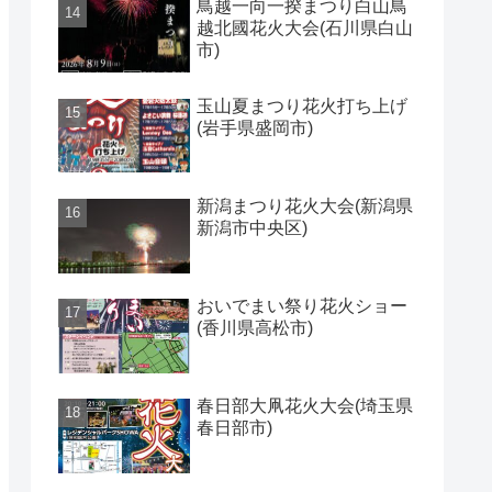
鳥越一向一揆まつり白山鳥
越北國花火大会(石川県白山
市)
玉山夏まつり花火打ち上げ
(岩手県盛岡市)
新潟まつり花火大会(新潟県
新潟市中央区)
おいでまい祭り花火ショー
(香川県高松市)
春日部大凧花火大会(埼玉県
春日部市)