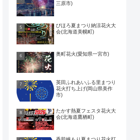
三原市)
びほろ夏まつり納涼花火大
会(北海道美幌町)
奥町花火(愛知県一宮市)
英田ふれあいふる里まつり
花火打ち上げ(岡山県美作
市)
たかす熱夏フェスタ花火大
会(北海道鷹栖町)
香肌峡もり夏まつり花火打