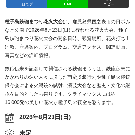
はてブ
LINE
コピー
種子島鉄砲まつり花火大会
は、鹿児島県西之表市の日ポみ
なと公園で2026年8月23日(日)に行われる花火大会。種子
島鉄砲まつり花火大会の開催日時、観覧場所、花火打ち上
げ数、座席案内、プログラム、交通アクセス、関連動画、
写真などの詳細情報。
鉄砲伝来を記念して開催される鉄砲まつりは、鉄砲伝来に
かかわりの深い人々に扮した南蛮扮装行列や種子島火縄銃
保存会による火縄銃の試射、演芸大会など歴史・文化の継
承を目的としたお祭りです。クライマックスには約
16,000発の美しい花火が種子島の夜空を彩ります。
2026年8月23日(日)
未定