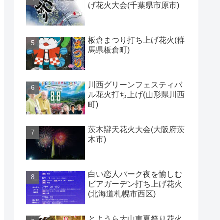
げ花火大会(千葉県市原市)
板倉まつり打ち上げ花火(群
馬県板倉町)
川西グリーンフェスティバ
ル花火打ち上げ(山形県川西
町)
茨木辯天花火大会(大阪府茨
木市)
白い恋人パーク夜を愉しむ
ビアガーデン打ち上げ花火
(北海道札幌市西区)
とようら大山車夏祭り花火