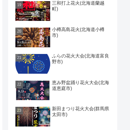
三和打上花火(北海道蘭越
町)
小樽高島花火(北海道小樽
市)
ふらの花火大会(北海道富良
野市)
恵み野盆踊り花火大会(北海
道恵庭市)
新田まつり花火大会(群馬県
太田市)