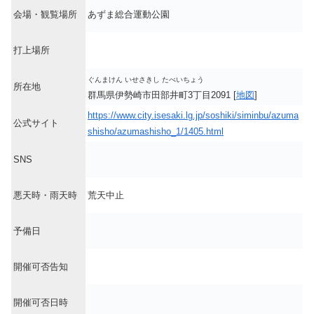
会場・観覧場所
あずま総合運動公園
打上場所
ぐんまけん いせさきし たべいちょう
所在地
群馬県伊勢崎市田部井町3丁目2091 [
地図
]
https://www.city.isesaki.lg.jp/soshiki/siminbu/azuma
公式サイト
shisho/azumashisho_1/1405.html
SNS
悪天時・雨天時
荒天中止
予備日
開催可否告知
開催可否日時