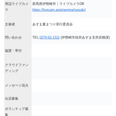
周辺ライブカメ
群馬県伊勢崎市｜ライブカメラDB
ラ
https://livecam.asia/gunma/isesaki/
主催者
あずま夏まつり実行委員会
問い合わせ
TEL:
0270-62-1311
(伊勢崎市役所あずま支所庶務課)
協賛・寄付
クラウドファン
ディング
メッセージ花火
出店募集
ボランティア募
集