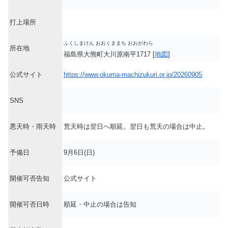
打上場所
ふくしまけん おおくままち おおがわら
所在地
福島県大熊町大川原南平1717 [
地図
]
公式サイト
https://www.okuma-machizukuri.or.jp/20260905
SNS
悪天時・雨天時
荒天時は翌日へ順延。翌日も荒天の場合は中止。
予備日
9月6日(日)
開催可否告知
公式サイト
開催可否日時
順延・中止の場合は告知