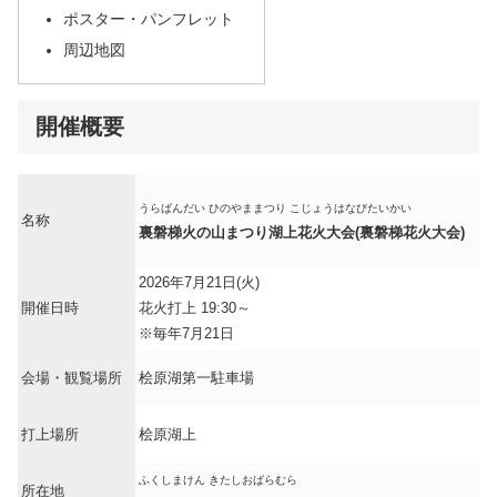
ポスター・パンフレット
周辺地図
開催概要
うらばんだい ひのやままつり こじょうはなびたいかい
名称
裏磐梯火の山まつり湖上花火大会(裏磐梯花火大会)
2026年7月21日(火)
開催日時
花火打上 19:30～
※毎年7月21日
会場・観覧場所
桧原湖第一駐車場
打上場所
桧原湖上
ふくしまけん きたしおばらむら
所在地