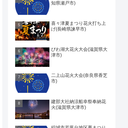
知県瀬戸市)
喜々津夏まつり花火打ち上
げ(長崎県諫早市)
びわ湖大花火大会(滋賀県大
津市)
二上山花火大会(奈良県香芝
市)
建部大社納涼船幸祭奉納花
火(滋賀県大津市)
稲城市若葉台地区夏まつり