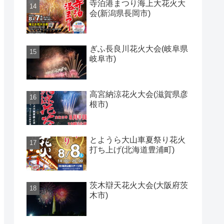
寺泊港まつり海上大花火大
会(新潟県長岡市)
ぎふ長良川花火大会(岐阜県
岐阜市)
高宮納涼花火大会(滋賀県彦
根市)
とようら大山車夏祭り花火
打ち上げ(北海道豊浦町)
茨木辯天花火大会(大阪府茨
木市)