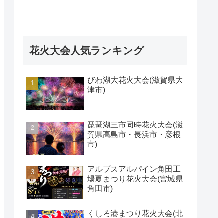
花火大会人気ランキング
びわ湖大花火大会(滋賀県大
津市)
琵琶湖三市同時花火大会(滋
賀県高島市・長浜市・彦根
市)
アルプスアルパイン角田工
場夏まつり花火大会(宮城県
角田市)
くしろ港まつり花火大会(北