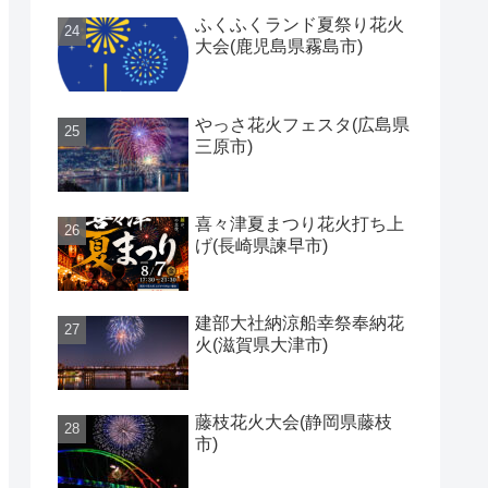
ふくふくランド夏祭り花火
大会(鹿児島県霧島市)
やっさ花火フェスタ(広島県
三原市)
喜々津夏まつり花火打ち上
げ(長崎県諫早市)
建部大社納涼船幸祭奉納花
火(滋賀県大津市)
藤枝花火大会(静岡県藤枝
市)