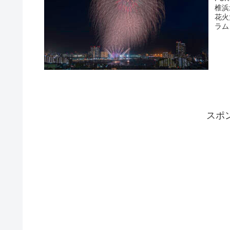
椎浜
花火
ラム
スポ