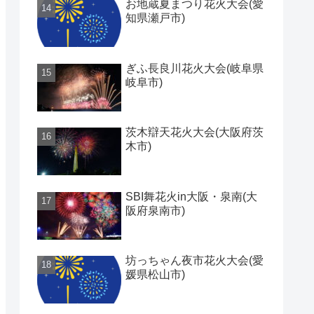
お地蔵夏まつり花火大会(愛
知県瀬戸市)
ぎふ長良川花火大会(岐阜県
岐阜市)
茨木辯天花火大会(大阪府茨
木市)
SBI舞花火in大阪・泉南(大
阪府泉南市)
坊っちゃん夜市花火大会(愛
媛県松山市)