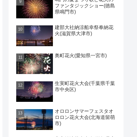
ファンタジックショー(徳島
県鳴門市)
建部大社納涼船幸祭奉納花
火(滋賀県大津市)
奥町花火(愛知県一宮市)
生実町花火大会(千葉県千葉
市中央区)
オロロンサマーフェスタオ
ロロン花火大会(北海道留萌
市)