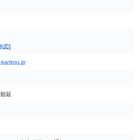
地図
]
-kankou.jp
は順延