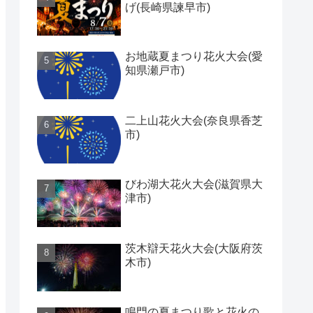
げ(長崎県諫早市)
お地蔵夏まつり花火大会(愛
知県瀬戸市)
二上山花火大会(奈良県香芝
市)
びわ湖大花火大会(滋賀県大
津市)
茨木辯天花火大会(大阪府茨
木市)
鳴門の夏まつり歌と花火の