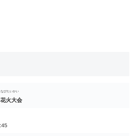
はなびたいかい
祭花火大会
:45