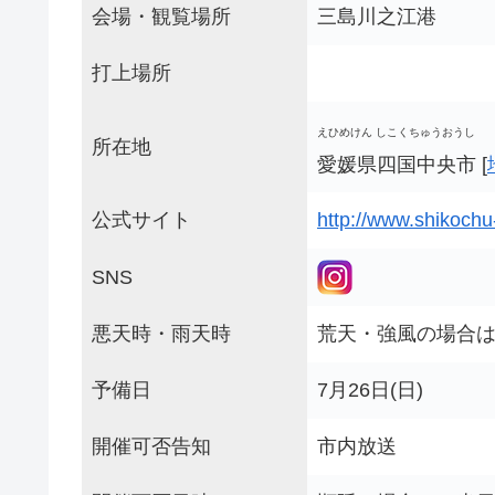
会場・観覧場所
三島川之江港
打上場所
えひめけん しこくちゅうおうし
所在地
愛媛県四国中央市 [
公式サイト
http://www.shikochu
SNS
悪天時・雨天時
荒天・強風の場合
予備日
7月26日(日)
開催可否告知
市内放送