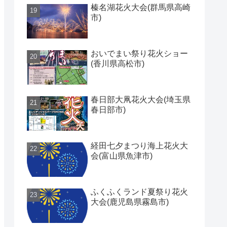
榛名湖花火大会(群馬県高崎
市)
おいでまい祭り花火ショー
(香川県高松市)
春日部大凧花火大会(埼玉県
春日部市)
経田七夕まつり海上花火大
会(富山県魚津市)
ふくふくランド夏祭り花火
大会(鹿児島県霧島市)