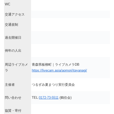
WC
交通アクセス
交通規制
過去開催日
例年の人出
周辺ライブカメ
青森県板柳町｜ライブカメラDB
ラ
https://livecam.asia/aomori/itayanagi/
主催者
つるずみ夏まつり実行委員会
問い合わせ
TEL:
0172-73-5511
(鶴住会)
協賛・寄付