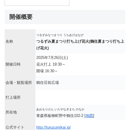
開催概要
つるずみなつまつり うちあげはなび
名称
つるずみ夏まつり打ち上げ花火(鶴住夏まつり打ち上
げ花火)
2025年7月26日(土)
開催日時
花火打上 19:30～
開場 16:30～
会場・観覧場所
鶴住荘前広場
打上場所
あおもりけん いたやなぎまち のなか
所在地
青森県板柳町野中鶴住102-2 [
地図
]
公式サイト
http://turuzumikai.jp/