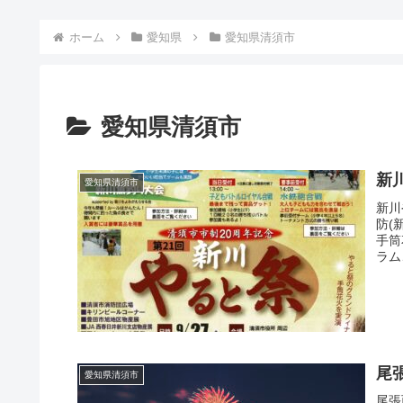
ホーム
愛知県
愛知県清須市
愛知県清須市
新
愛知県清須市
新川
防(
手筒
ラム
尾
愛知県清須市
尾張