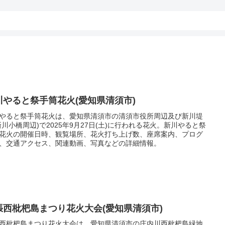
川やると祭手筒花火(愛知県清須市)
やると祭手筒花火は、愛知県清須市の清須市役所周辺及び新川堤
新川小橋周辺)で2025年9月27日(土)に行われる花火。新川やると祭
花火の開催日時、観覧場所、花火打ち上げ数、座席案内、プログ
、交通アクセス、関連動画、写真などの詳細情報。
張西枇杷島まつり花火大会(愛知県清須市)
西枇杷島まつり花火大会は、愛知県清須市の庄内川西枇杷島緑地