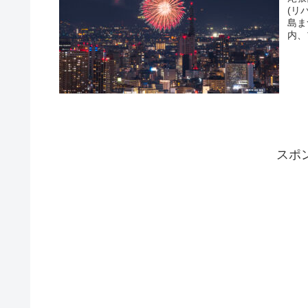
(リ
島ま
内、
スポ