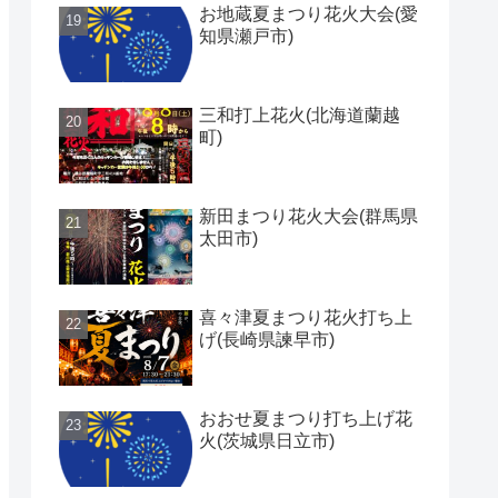
お地蔵夏まつり花火大会(愛
知県瀬戸市)
三和打上花火(北海道蘭越
町)
新田まつり花火大会(群馬県
太田市)
喜々津夏まつり花火打ち上
げ(長崎県諫早市)
おおせ夏まつり打ち上げ花
火(茨城県日立市)