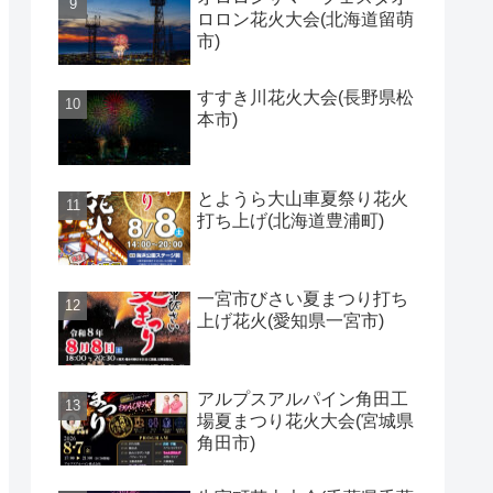
ロロン花火大会(北海道留萌
市)
すすき川花火大会(長野県松
本市)
とようら大山車夏祭り花火
打ち上げ(北海道豊浦町)
一宮市びさい夏まつり打ち
上げ花火(愛知県一宮市)
アルプスアルパイン角田工
場夏まつり花火大会(宮城県
角田市)